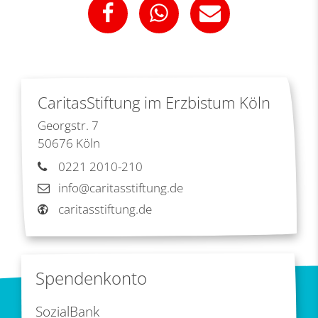
CaritasStiftung im Erzbistum Köln
Georgstr. 7
50676
Köln
0221 2010-210
info@caritasstiftung.de
caritasstiftung.de
Spendenkonto
SozialBank