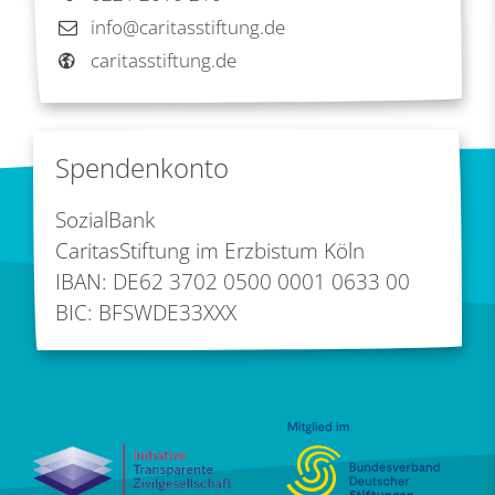
info@caritasstiftung.de
caritasstiftung.de
Spendenkonto
SozialBank
CaritasStiftung im Erzbistum Köln
IBAN: DE62 3702 0500 0001 0633 00
BIC: BFSWDE33XXX